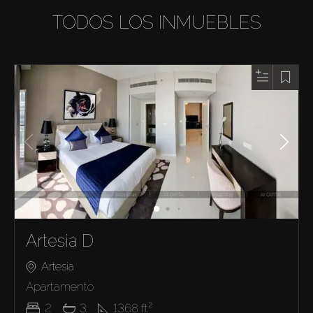
TODOS LOS INMUEBLES
Artesia D
Artesia
Apartamento
2
3
1368
ft²