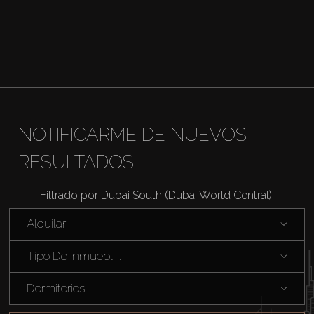
NOTIFICARME DE NUEVOS
RESULTADOS
Comprar
Filtrado por Dubai South (Dubai World Central):
Alquilar
Alquilar
Tipo De Inmuebl ...
Venta
Dormitorios
Sobre Plano