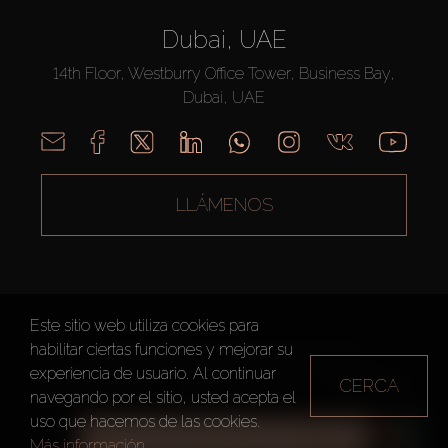
Dubai, UAE
14th Floor, Westburry Office Tower, Business Bay,
Dubai, UAE
LLÁMENOS
Este sitio web utiliza cookies para
habilitar ciertas funciones y mejorar su
AX CAPITAL ©2026 Todos los derechos reservados
experiencia de usuario. Al continuar
Condiciones de Uso
Política de privacidad
Mapa del sitio
CERCA
navegando por el sitio, usted acepta el
uso que hacemos de las cookies.
TODOS LOS FILTROS
Más información