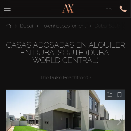
ES
Dubai
Townhouses for rent
Dubai South (Dub
CASAS ADOSADAS EN ALQUILER
EN DUBAI SOUTH (DUBAI
WORLD CENTRAL)
The Pulse Beachfront
(1)