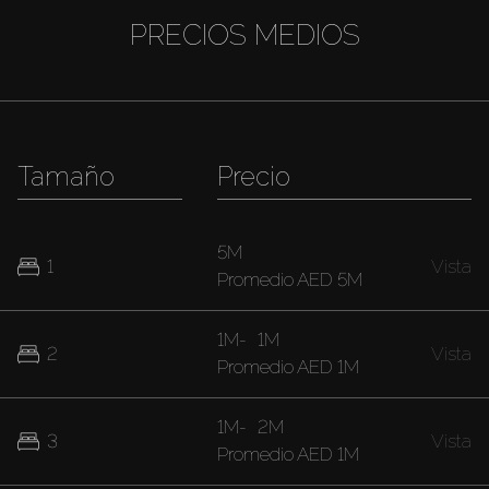
PRECIOS MEDIOS
Tamaño
Precio
5M
1
Vista
Promedio
AED 5M
1M
-
1M
2
Vista
Promedio
AED 1M
1M
-
2M
3
Vista
Promedio
AED 1M