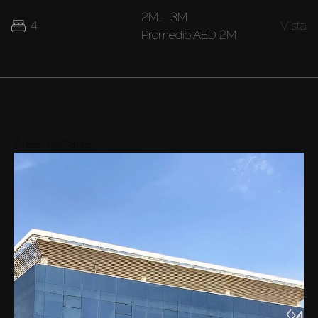
2M
-
3M
4
Vista
Promedio
AED 2M
Áreas cercanas