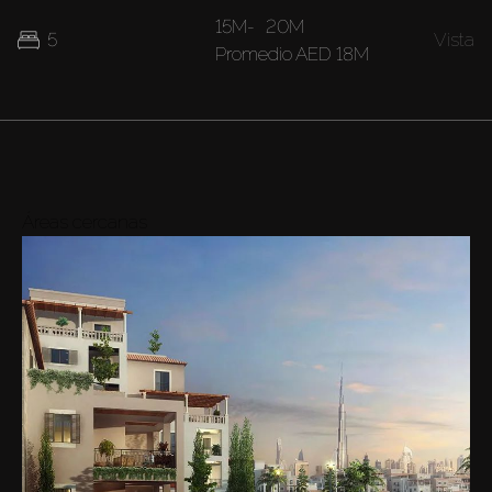
15M
-
20M
5
Vista
Promedio
AED 18M
Áreas cercanas