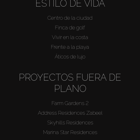
ESTILO DE VIDA
Centro de la ciudad
Finca de golf
Vivir en la costa
Frente a la playa
Áticos de lujo
PROYECTOS FUERA DE
PLANO
Farm Gardens 2
Address Residences Zabeel
Skyhills Residences
Marina Star Residences