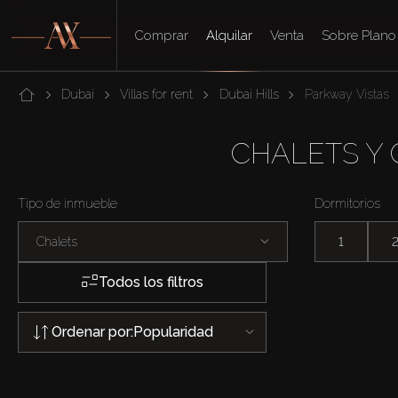
Comprar
Alquilar
Venta
Sobre Plano
Dubai
Villas for rent
Dubai Hills
Parkway Vistas
CHALETS Y 
Tipo de inmueble
Dormitorios
Chalets
1
Todos los filtros
Ordenar por:
Popularidad