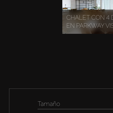
CHALET CON 4 
EN PARKWAY VI
Tamaño