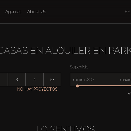
Agentes
About Us
ES
CASAS EN ALQUILER EN PAR
Superficie
2
3
4
5+
mínimo
máxi
NO HAY PROYECTOS
LO SENTIMOS