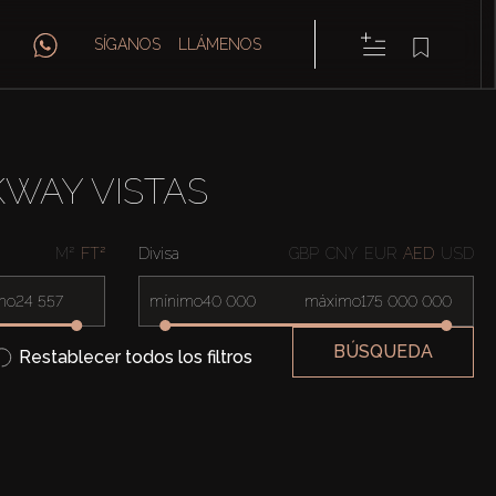
SÍGANOS
LLÁMENOS
KWAY VISTAS
M²
FT²
Divisa
GBP
CNY
EUR
AED
USD
mo
mínimo
máximo
BÚSQUEDA
Restablecer todos los filtros