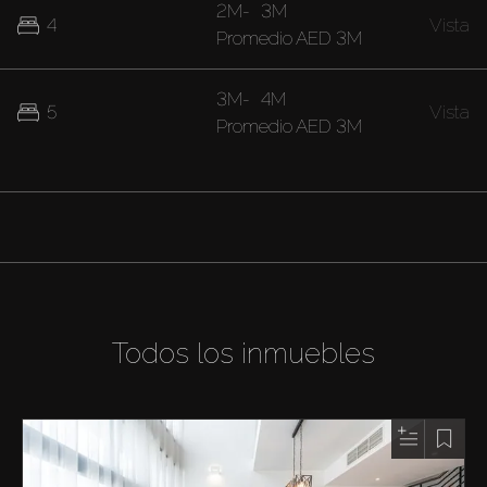
2M
-
3M
4
Vista
Promedio
AED 3M
3M
-
4M
5
Vista
Promedio
AED 3M
Todos los inmuebles