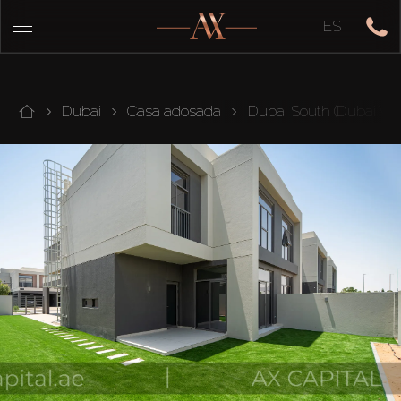
ES
Dubai
Casa adosada
Dubai South (Dubai Wor