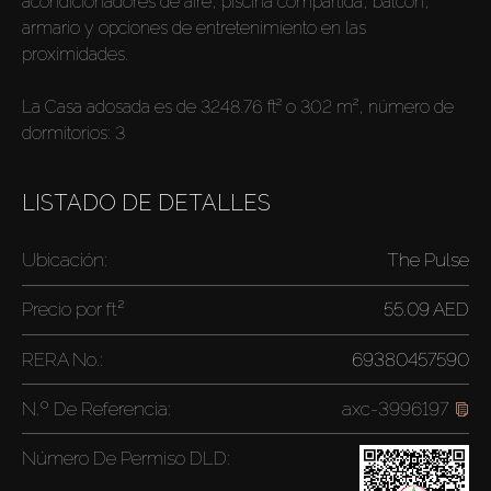
acondicionadores de aire, piscina compartida, balcón,
armario y opciones de entretenimiento en las
proximidades.
La Casa adosada es de 3248.76 ft² o 302 m², número de
dormitorios: 3
LISTADO DE DETALLES
Ubicación:
The Pulse
Precio por
ft²
55.09 AED
RERA No.:
69380457590
N.º De Referencia:
axc-3996197
Número De Permiso DLD: