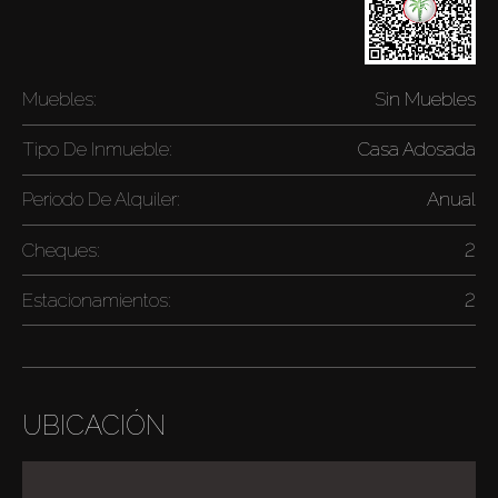
Muebles:
Sin Muebles
Tipo De Inmueble:
Casa Adosada
Periodo De Alquiler:
Anual
Cheques:
2
Estacionamientos:
2
UBICACIÓN