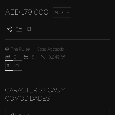
AED 179,000
AED
The Pulse
Casa Adosada
3
5
3,249 ft²
ft²
m²
CARACTERÍSTICAS Y
COMODIDADES