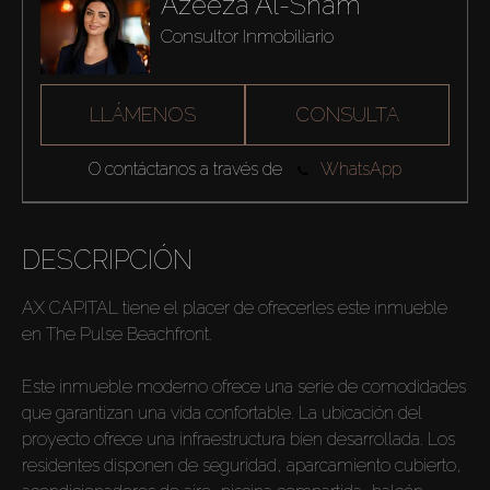
Azeeza Al-Sham
Consultor Inmobiliario
LLÁMENOS
CONSULTA
O contáctanos a través de
WhatsApp
DESCRIPCIÓN
AX CAPITAL tiene el placer de ofrecerles este inmueble
en The Pulse Beachfront.
Este inmueble moderno ofrece una serie de comodidades
que garantizan una vida confortable. La ubicación del
proyecto ofrece una infraestructura bien desarrollada. Los
residentes disponen de seguridad, aparcamiento cubierto,