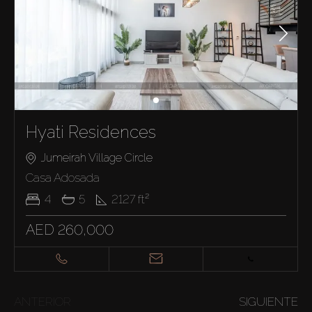
Hyati Residences
Jumeirah Village Circle
Casa Adosada
4
5
2127
ft²
AED 260,000
ANTERIOR
SIGUIENTE