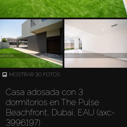
MOSTRAR 30 FOTOS
Casa adosada con 3
dormitorios en The Pulse
Beachfront, Dubai, EAU (axc-
3996197)