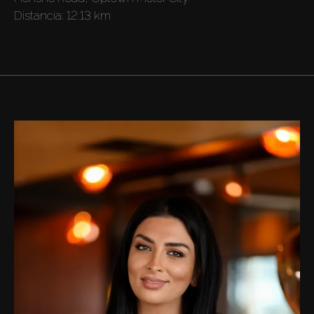
Distancia:
12.13 km
Comprar
Alquilar
Venta
Sobre Plano
Agentes
About Us