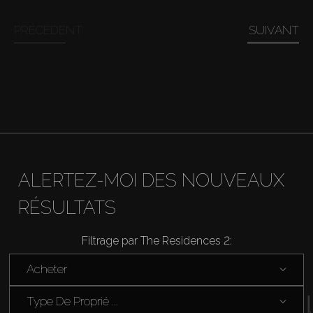
PRÉCÉDENT
SUIVANT
Louer
Vendre
Hors Plan
Agents
ALERTEZ-MOI DES NOUVEAUX
About Us
RÉSULTATS
Filtrage par The Residences 2:
Acheter
Type De Proprié ...