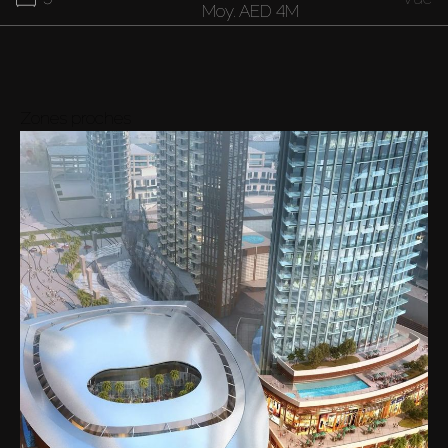
Moy.
AED 4M
Zones proches