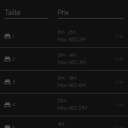
Taille
Prix
1M
-
2M
1
Vue
Moy.
AED 2M
2M
-
4M
2
Vue
Moy.
AED 3M
5M
-
9M
3
Vue
Moy.
AED 6M
17M
4
Vue
Moy.
AED 17M
4M
5
Vue