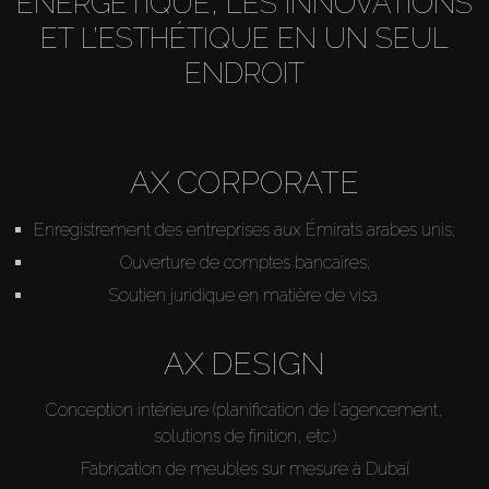
ÉNERGÉTIQUE, LES INNOVATIONS
ET L’ESTHÉTIQUE EN UN SEUL
ENDROIT
AX CORPORATE
Enregistrement des entreprises aux Émirats arabes unis;
Ouverture de comptes bancaires;
Soutien juridique en matière de visa.
AX DESIGN
Conception intérieure (planification de l'agencement,
solutions de finition, etc.)
Fabrication de meubles sur mesure à Dubaï