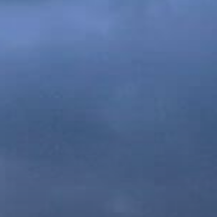
Acheter
Louer
Vendre
Hors Plan
Agents
About Us