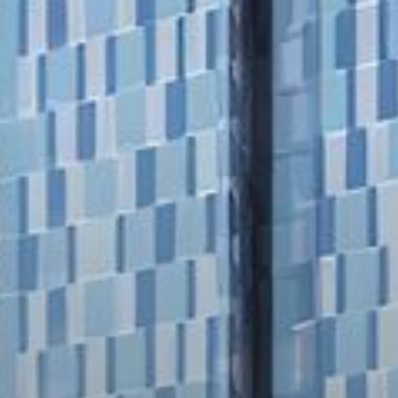
Louer
Vendre
Hors Plan
Agents
About Us