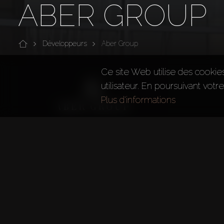
ABER GROUP
Développeurs
Aber Group
Ce site Web utilise des cookie
utilisateur. En poursuivant votr
Plus d'informations