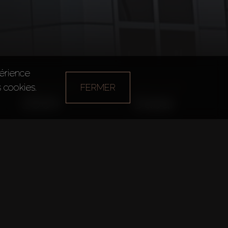
périence
s cookies.
FERMER
Année de fondation
Bureau principal
Daria
2004
Dubai
En ligne