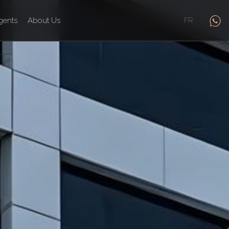
gents
About Us
FR