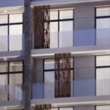
Louer
Vendre
Hors Plan
Agents
About Us