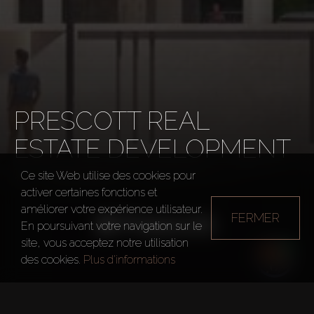
PRESCOTT REAL
ESTATE DEVELOPMENT
Ce site Web utilise des cookies pour
Développeurs
Prescott Real Estate Developmen
activer certaines fonctions et
améliorer votre expérience utilisateur.
FERMER
En poursuivant votre navigation sur le
site, vous acceptez notre utilisation
des cookies.
Plus d'informations
Année de fondation
2006