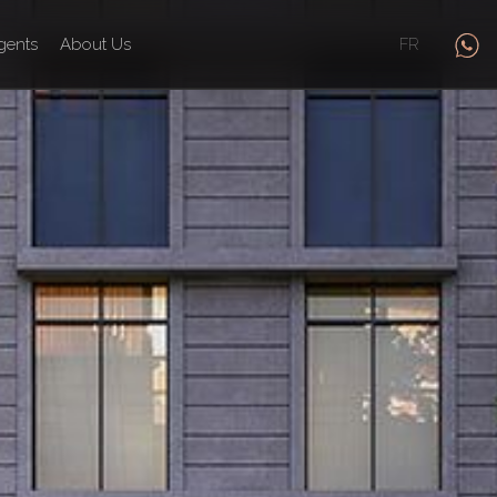
gents
About Us
FR