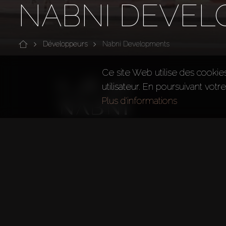
NABNI DEVE
Développeurs
Nabni Developments
Ce site Web utilise des cookie
utilisateur. En poursuivant votr
Plus d'informations