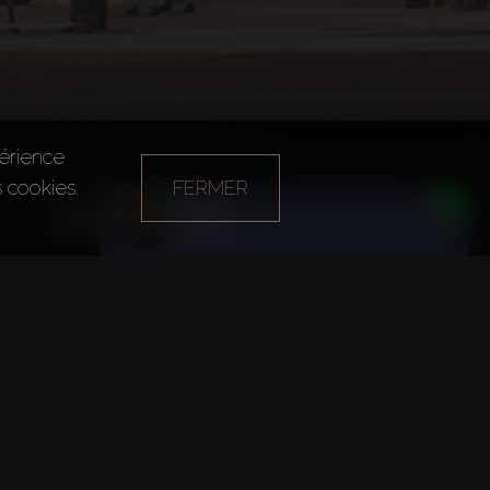
périence
s cookies.
FERMER
Année de fondation
Bureau principal
Daria
2002
Dubai
En ligne