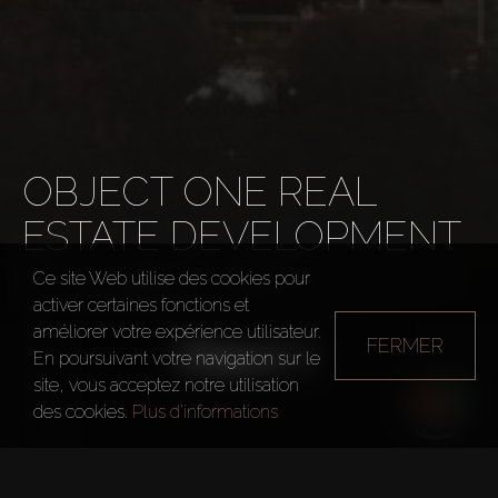
OBJECT ONE REAL
ESTATE DEVELOPMENT
Ce site Web utilise des cookies pour
Développeurs
Object One Real Estate Develop
activer certaines fonctions et
améliorer votre expérience utilisateur.
FERMER
En poursuivant votre navigation sur le
site, vous acceptez notre utilisation
des cookies.
Plus d'informations
Année de fondation
2013