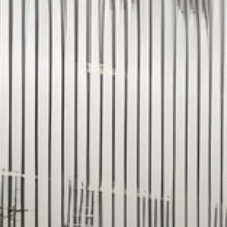
Louer
Vendre
Hors Plan
Agents
About Us