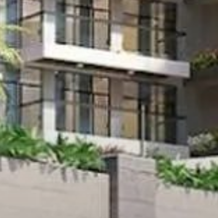
Louer
Vendre
Hors Plan
Agents
About Us