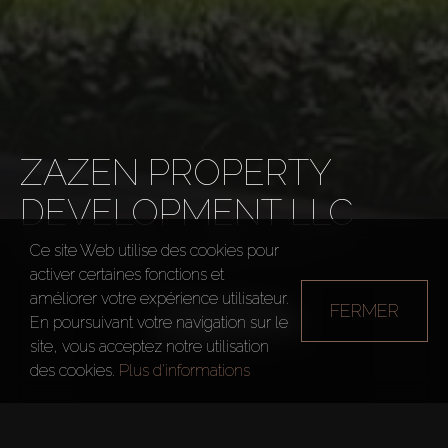
ZAZEN PROPERTY
DEVELOPMENT LLC
Ce site Web utilise des cookies pour
Développeurs
ZaZEN Property Development L
activer certaines fonctions et
améliorer votre expérience utilisateur.
FERMER
En poursuivant votre navigation sur le
site, vous acceptez notre utilisation
des cookies.
Plus d'informations
Année de fondation
2012