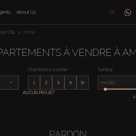
gents
About Us
FR
oor City
Amna
PARTEMENTS À VENDRE À A
Chambres à coucher
Surface
1
2
3
4
5+
min
AUCUN PROJET
PARDON