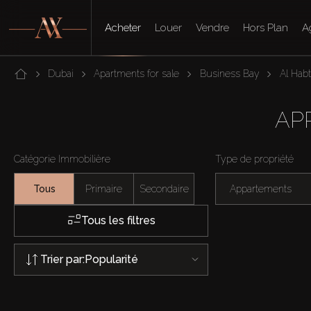
Acheter
Louer
Vendre
Hors Plan
A
Dubai
Apartments for sale
Business Bay
Al Habt
AP
Catégorie Immobilière
Type de propriété
Tous
Primaire
Secondaire
Appartements
Tous les filtres
Trier par:
Popularité