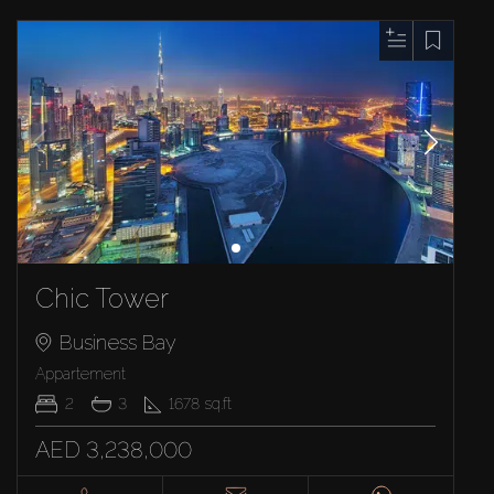
Chic Tower
Business Bay
Appartement
2
3
1678
sq.ft
AED 3,238,000