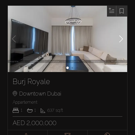
Burj Royale
Downtown Dubai
Appartement
1
1
637
sq.ft
AED 2,000,000