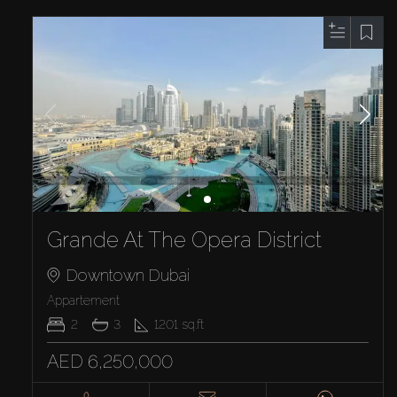
Grande At The Opera District
Downtown Dubai
Appartement
2
3
1201
sq.ft
AED 6,250,000