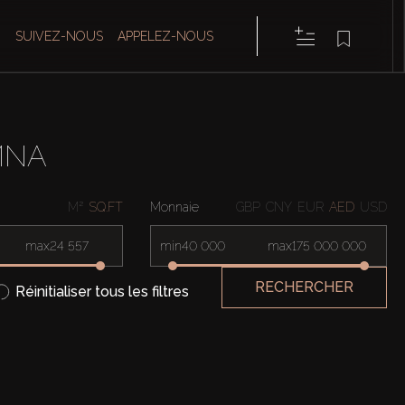
SUIVEZ-NOUS
APPELEZ-NOUS
MNA
M²
SQ.FT
Monnaie
GBP
CNY
EUR
AED
USD
max
min
max
RECHERCHER
Réinitialiser tous les filtres