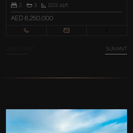
2
3
1201
sq.ft
AED 6,250,000
PRÉCÉDENT
SUIVANT
Zones proches