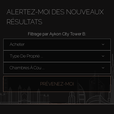
ALERTEZ-MOI DES NOUVEAUX
RÉSULTATS
Filtrage par Aykon City Tower B:
Acheter
Acheter
Louer
Type De Proprié ...
Chambres À Cou ...
Vendre
Hors Plan
PRÉVENEZ-MOI
Agents