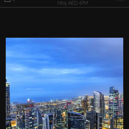
Moy.
AED 47M
37M
7
Vue
Moy.
AED 37M
Zones proches