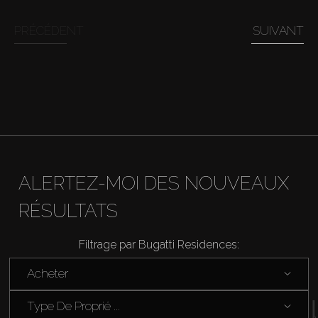
Acheter
PRÉCÉDENT
SUIVANT
Louer
Vendre
Hors Plan
ALERTEZ-MOI DES NOUVEAUX
Agents
RÉSULTATS
About Us
Filtrage par Bugatti Residences:
Acheter
Type De Proprié ...