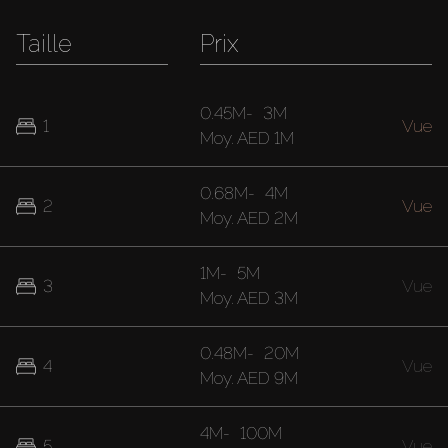
Taille
Prix
0.45M
-
3M
1
Vue
Moy.
AED 1M
0.68M
-
4M
2
Vue
Moy.
AED 2M
1M
-
5M
3
Vue
Moy.
AED 3M
0.48M
-
20M
4
Vue
Moy.
AED 9M
4M
-
100M
5
Vue