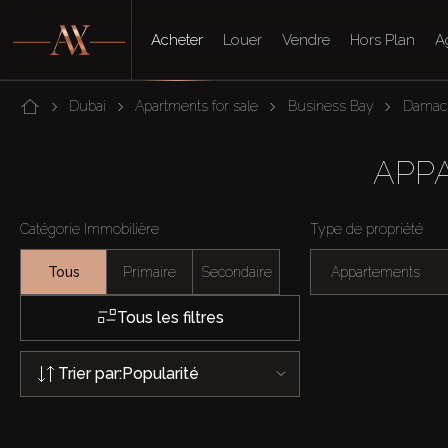
Acheter
Louer
Vendre
Hors Plan
A
Dubai
Apartments for sale
Business Bay
Damac 
APP
Catégorie Immobilière
Type de propriété
Tous
Primaire
Secondaire
Appartements
Tous les filtres
Trier par:
Popularité