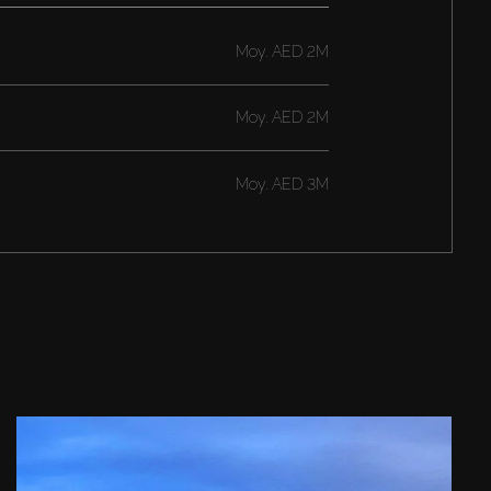
Moy.
AED 2M
Moy.
AED 2M
Moy.
AED 3M