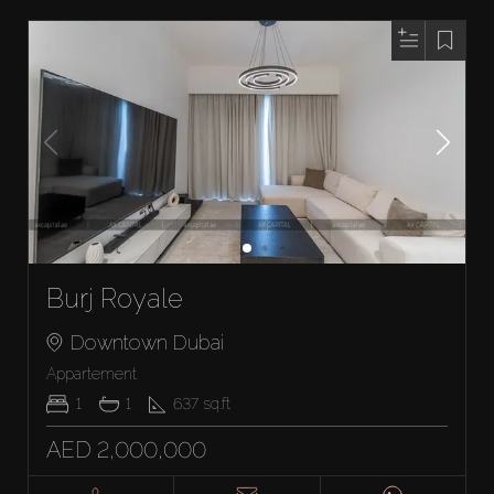
Burj Royale
Downtown Dubai
Appartement
1
1
637
sq.ft
AED 2,000,000