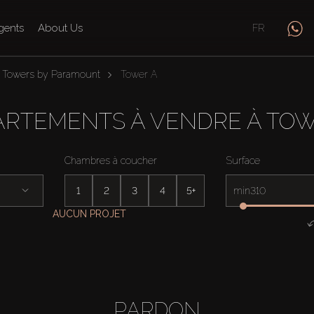
gents
About Us
FR
Towers by Paramount
Tower A
ARTEMENTS À VENDRE À TOW
Chambres à coucher
Surface
1
2
3
4
5+
min
AUCUN PROJET
PARDON