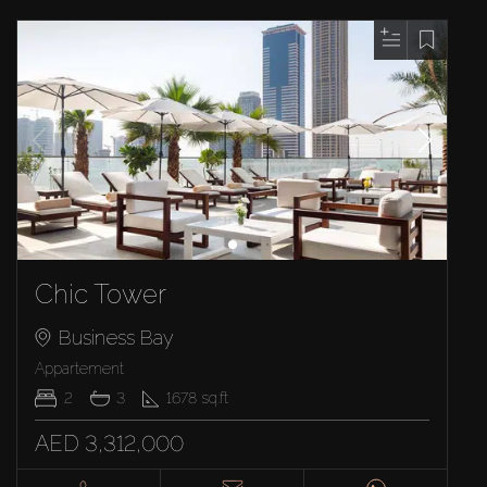
Chic Tower
Business Bay
Appartement
2
3
1678
sq.ft
AED 3,312,000