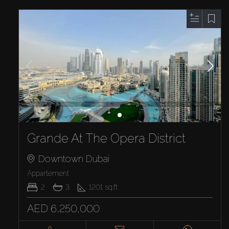
Grande At The Opera District
Downtown Dubai
Appartement
2
3
1201
sq.ft
AED 6,250,000