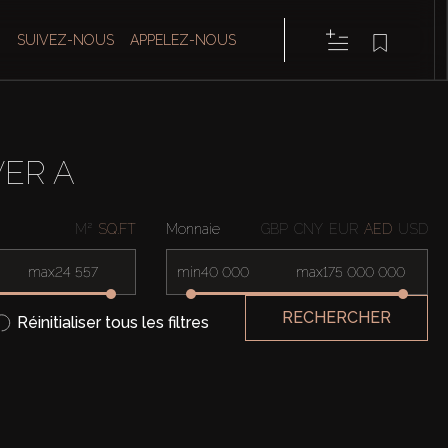
SUIVEZ-NOUS
APPELEZ-NOUS
ER A
M²
SQ.FT
Monnaie
GBP
CNY
EUR
AED
USD
max
min
max
RECHERCHER
Réinitialiser tous les filtres