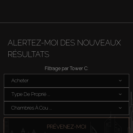
Vendre
Hors Plan
ALERTEZ-MOI DES NOUVEAUX
Agents
RÉSULTATS
About Us
Filtrage par Tower C:
Acheter
Type De Proprié ...
Chambres À Cou ...
PRÉVENEZ-MOI