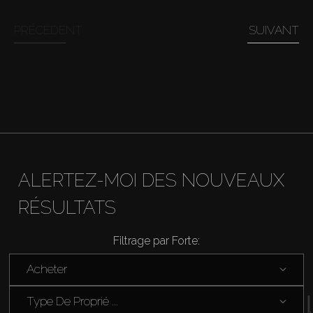
Acheter
PRÉCÉDENT
SUIVANT
Louer
Vendre
Hors Plan
ALERTEZ-MOI DES NOUVEAUX
Agents
RÉSULTATS
About Us
Filtrage par Forte:
Acheter
Type De Proprié ...