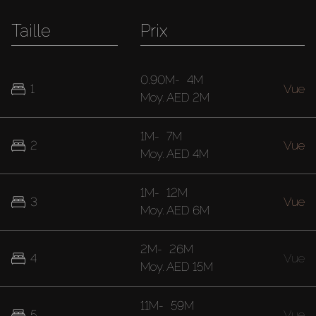
Taille
Prix
0.90M
-
4M
1
Vue
Moy.
AED 2M
1M
-
7M
2
Vue
Moy.
AED 4M
1M
-
12M
3
Vue
Moy.
AED 6M
2M
-
26M
4
Vue
Moy.
AED 15M
11M
-
59M
5
Vue