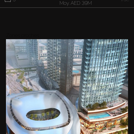
Moy.
AED 39M
20M
-
28M
7
Vue
Moy.
AED 24M
Zones proches