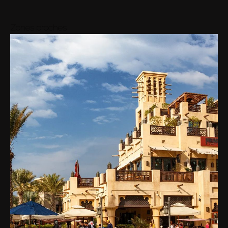
20M
-
28M
7
Vue
Moy.
AED 24M
Zones proches