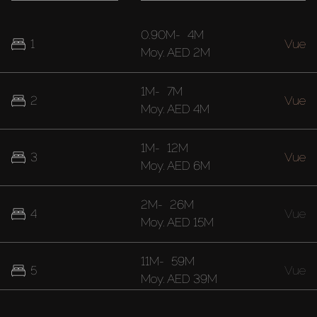
0.90M
-
4M
1
Vue
Moy.
AED 2M
1M
-
7M
2
Vue
Moy.
AED 4M
1M
-
12M
3
Vue
Moy.
AED 6M
2M
-
26M
4
Vue
Moy.
AED 15M
11M
-
59M
5
Vue
Moy.
AED 39M