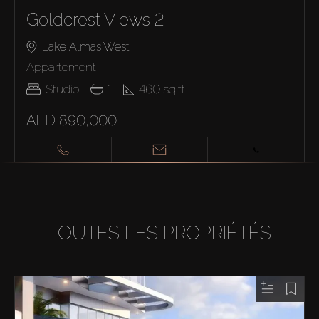
Goldcrest Views 2
Lake Almas West
Appartement
Studio
1
460
sq.ft
AED 890,000
TOUTES LES PROPRIÉTÉS