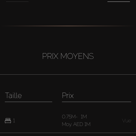
PRIX MOYENS
Taille
Prix
0.75M
-
1M
1
Vue
Moy.
AED 1M