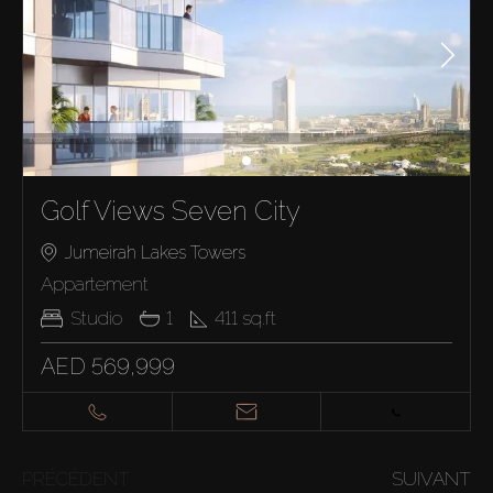
Golf Views Seven City
Jumeirah Lakes Towers
Appartement
Studio
1
411
sq.ft
AED 569,999
PRÉCÉDENT
SUIVANT