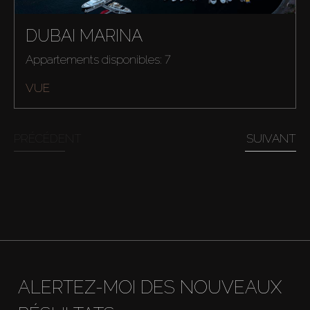
DUBAI MARINA
Acheter
Appartements disponibles: 7
Louer
VUE
Vendre
PRÉCÉDENT
SUIVANT
Hors Plan
Agents
About Us
ALERTEZ-MOI DES NOUVEAUX