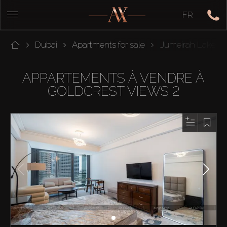
FR
Dubai
Apartments for sale
Jumeirah Lakes 
APPARTEMENTS À VENDRE À
GOLDCREST VIEWS 2