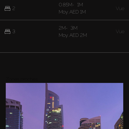
0.85M
-
1M
2
Vue
Moy.
AED 1M
2M
-
3M
3
Vue
Moy.
AED 2M
Zones proches