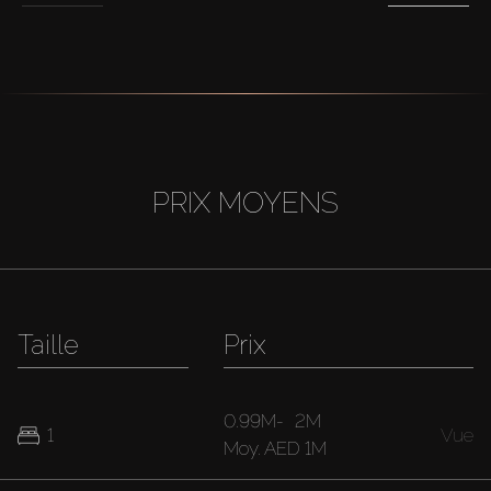
PRIX MOYENS
Taille
Prix
0.99M
-
2M
1
Vue
Moy.
AED 1M