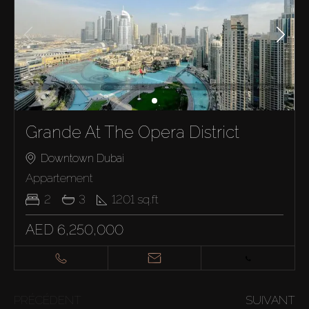
Grande At The Opera District
Downtown Dubai
Appartement
2
3
1201
sq.ft
AED 6,250,000
PRÉCÉDENT
SUIVANT