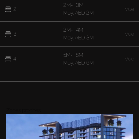
2M
-
3M
2
Vue
Moy.
AED 2M
2M
-
4M
3
Vue
Moy.
AED 3M
5M
-
8M
4
Vue
Moy.
AED 6M
Zones proches