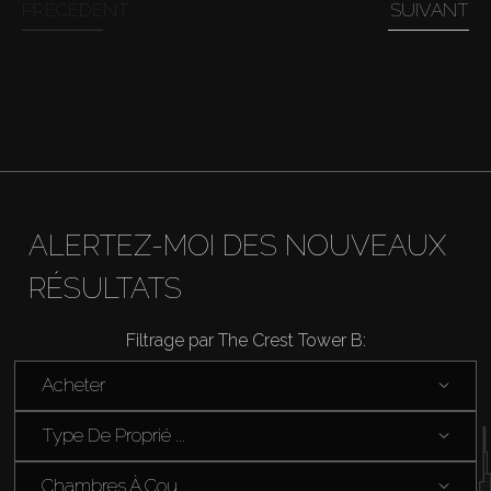
PRÉCÉDENT
SUIVANT
Acheter
Louer
Vendre
Hors Plan
ALERTEZ-MOI DES NOUVEAUX
Agents
RÉSULTATS
Filtrage par The Crest Tower B:
About Us
Acheter
Type De Proprié ...
Chambres À Cou ...