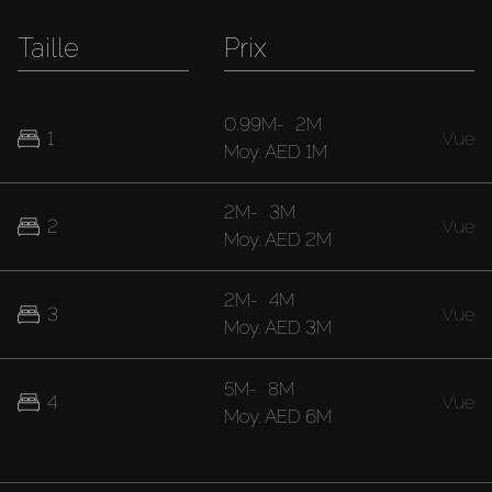
Taille
Prix
0.99M
-
2M
1
Vue
Moy.
AED 1M
2M
-
3M
2
Vue
Moy.
AED 2M
2M
-
4M
3
Vue
Moy.
AED 3M
5M
-
8M
4
Vue
Moy.
AED 6M