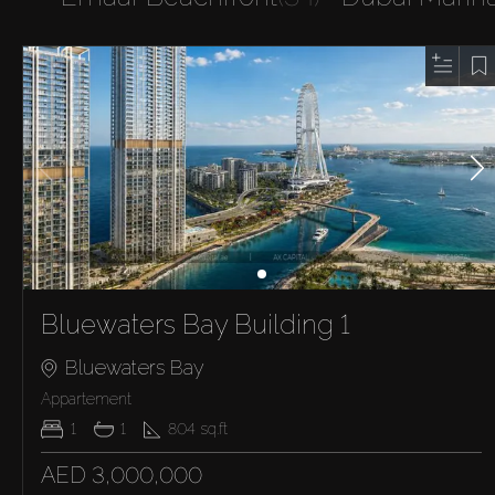
Bluewaters Bay Building 1
Bluewaters Bay
Appartement
1
1
804
sq.ft
AED 3,000,000