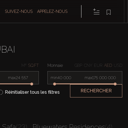
SUIVEZ-NOUS
APPELEZ-NOUS
BAI
M²
SQ.FT
Monnaie
GBP
CNY
EUR
AED
USD
max
min
max
RECHERCHER
Réinitialiser tous les filtres
l Safa
(23)
Bluewaters Residences
(4)