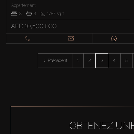
Appartement
3
3
1787
sq.ft
AED 10,500,000
Précédent
1
2
3
4
5
OBTENEZ UNE