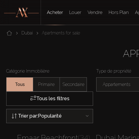
Acheter
Louer
Vendre
Hors Plan
A
Dubai
Apartments for sale
AP
Catégorie Immobilière
Type de propriété
Tous
Primaire
Secondaire
Appartements
Tous les filtres
Trier par:
Popularité
Emaar Beachfront
(34)
Dubai Marin