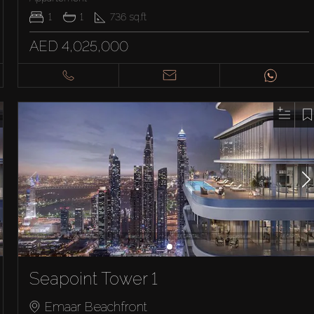
1
1
736
sq.ft
AED 4,025,000
Seapoint Tower 1
Emaar Beachfront