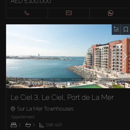
AED 5,100,000
Le Ciel 3, Le Ciel, Port de La Mer
Sur La Mer Townhouses
Appartement
2
3
1198
sq.ft