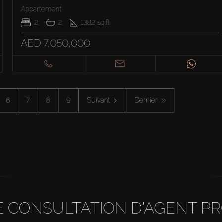
Appartement
2
2
1382
sq.ft
AED 7,050,000
6
7
8
9
Suivant
Dernier
 CONSULTATION D'AGENT P