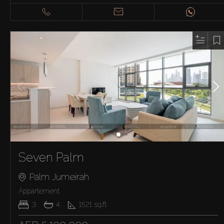
Seven Palm
Palm Jumeirah
Appartement
3
4
1521
sq.ft