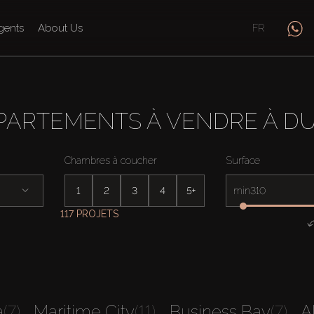
gents
About Us
FR
PARTEMENTS À VENDRE À DU
Chambres à coucher
Surface
1
2
3
4
5+
min
117 PROJETS
a
(7)
Maritime City
(11)
Business Bay
(7)
A