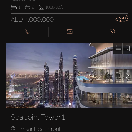
1
2
1058
sq.ft
AED 4,000,000
Seapoint Tower 1
Emaar Beachfront