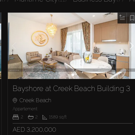
Bayshore at Creek Beach Building 3
Creek Beach
Appartement
2
2
1589
sq.ft
AED 3,200,000