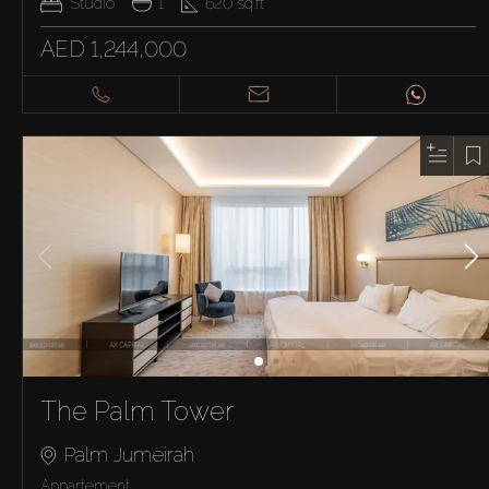
Studio
1
620
sq.ft
AED 1,244,000
The Palm Tower
Palm Jumeirah
Appartement