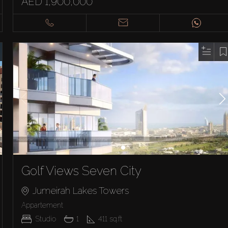
AED 1,900,000
Golf Views Seven City
Jumeirah Lakes Towers
Appartement
Studio
1
411
sq.ft