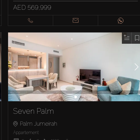
AED 569,999
Seven Palm
Palm Jumeirah
Appartement