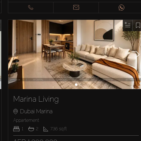
Marina Living
Dubai Marina
Appartement
1
2
736
sq.ft