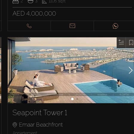
2
3
1105
sq.ft
AED 4,000,000
Seapoint Tower 1
Emaar Beachfront
Appartement