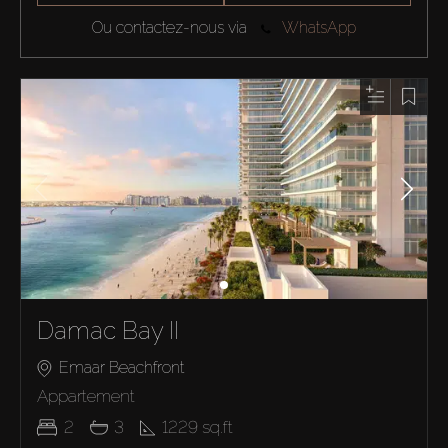
Ou contactez-nous via
WhatsApp
Damac Bay II
Emaar Beachfront
Appartement
2
3
1229
sq.ft