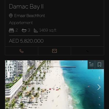
Damac Bay II
Emaar Beachfront
Appartement
2
3
1469
sq.ft
AED 5,820,000