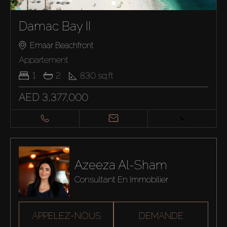
Damac Bay II
Emaar Beachfront
Appartement
1
2
830
sq.ft
AED 3,377,000
Azeeza Al-Sham
Consultant En Immobilier
APPELEZ-NOUS
DEMANDE