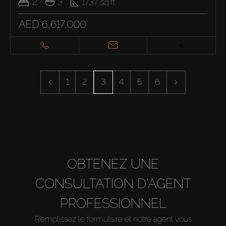
2
3
1737
sq.ft
AED 6,617,000
Acheter
1
2
3
4
5
6
Louer
Vendre
OBTENEZ UNE
Hors Plan
CONSULTATION D'AGENT
Agents
PROFESSIONNEL
Remplissez le formulaire et notre agent vous
About Us