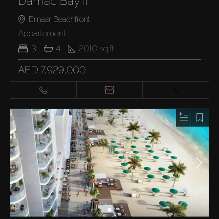
Damac Bay II
Emaar Beachfront
Appartement
3
4
2010
sq.ft
AED 7,929,000