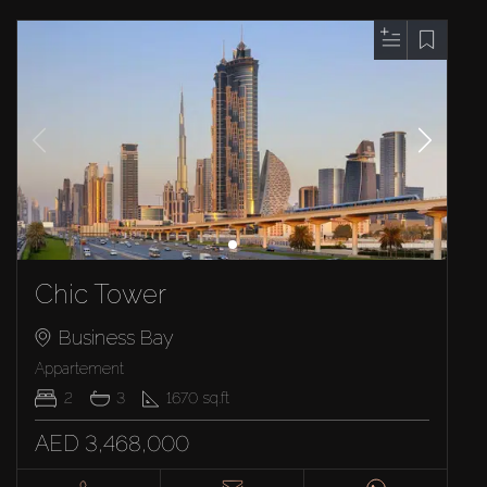
Chic Tower
Business Bay
Appartement
2
3
1670
sq.ft
AED 3,468,000