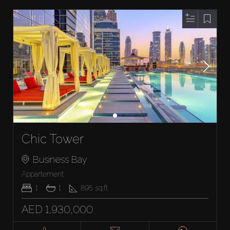
Chic Tower
Business Bay
Appartement
1
1
895
sq.ft
AED 1,930,000