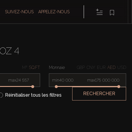
SUIVEZ-NOUS
APPELEZ-NOUS
OZ 4
M²
SQ.FT
Monnaie
GBP
CNY
EUR
AED
USD
max
min
max
RECHERCHER
Réinitialiser tous les filtres