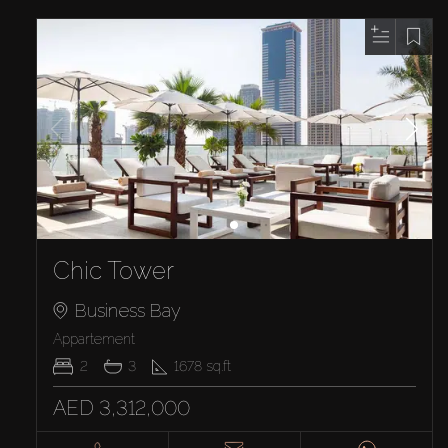
Chic Tower
Business Bay
Appartement
2
3
1678
sq.ft
AED 3,312,000