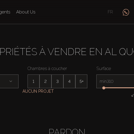
gents
About Us
FR
PRIÉTÉS À VENDRE EN AL QU
Chambres à coucher
Surface
1
2
3
4
5+
min
AUCUN PROJET
PARDON