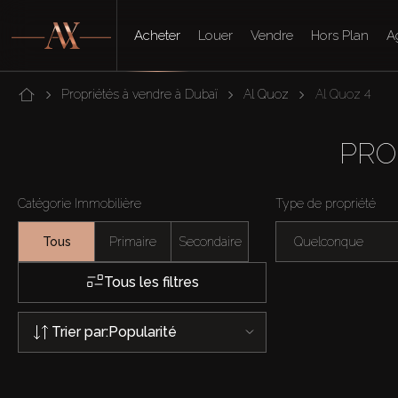
Acheter
Louer
Vendre
Hors Plan
A
Propriétés à vendre à Dubaï
Al Quoz
Al Quoz 4
PRO
Catégorie Immobilière
Type de propriété
Tous
Primaire
Secondaire
Quelconque
Tous les filtres
Trier par:
Popularité