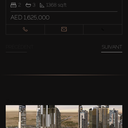
2
3
1368
sq.ft
AED 1,625,000
PRÉCÉDENT
SUIVANT
Zones proches