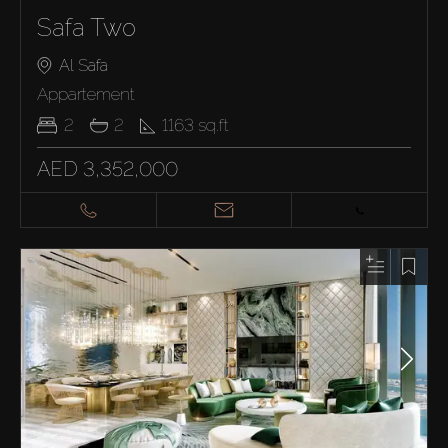
Safa Two
Al Safa
Appartement
2
2
1163
sq.ft
AED 3,352,000