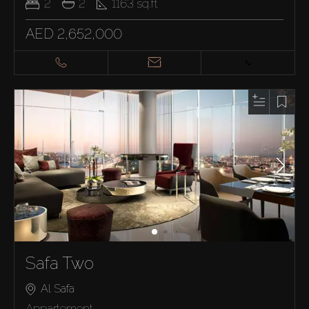
2
2
1163
sq.ft
AED 2,652,000
Safa Two
Al Safa
Appartement