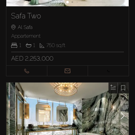
Safa Two
Al Safa
Appartement
1
1
750
sq.ft
AED 2,253,000