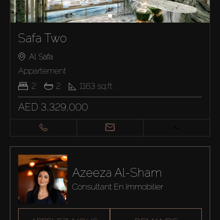
Safa Two
Al Safa
Appartement
2
2
1163
sq.ft
AED 3,329,000
Azeeza Al-Sham
Consultant En Immobilier