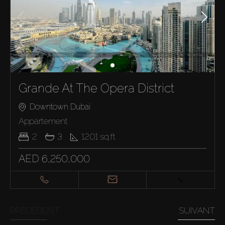
Grande At The Opera District
Downtown Dubai
Appartement
2
3
1201
sq.ft
AED 6,250,000
PRÉCÉDENT
SUIVANT