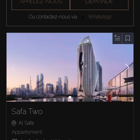
APPELEZ-NOUS
DEMANDE
Ou contactez-nous via
WhatsApp
Safa Two
Al Safa
Appartement