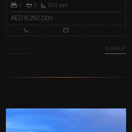
2
3
1201
sq.ft
AED 6,250,000
PRÉCÉDENT
SUIVANT
Zones proches