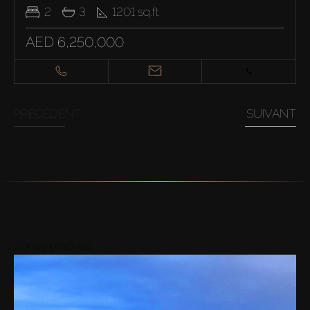
2
3
1201
sq.ft
AED 6,250,000
PRÉCÉDENT
SUIVANT
Zones proches