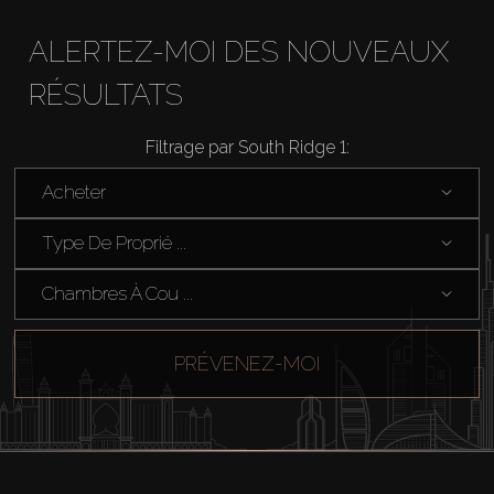
ALERTEZ-MOI DES NOUVEAUX
RÉSULTATS
Filtrage par South Ridge 1:
Acheter
Acheter
Type De Proprié ...
Louer
Chambres À Cou ...
Vendre
PRÉVENEZ-MOI
Hors Plan
Agents