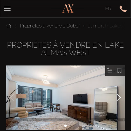
FR
Propriétés à vendre à Dubaï
Jumeirah Lakes To
PROPRIÉTÉS À VENDRE EN LAKE
ALMAS WEST