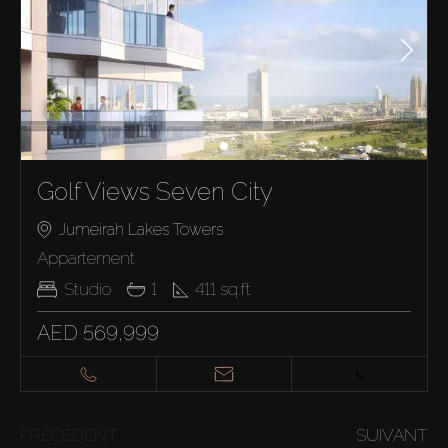
Golf Views Seven City
Jumeirah Lakes Towers
Appartement
Studio
1
411
sq.ft
AED 569,999
PRÉCÉDENT
SUIVANT