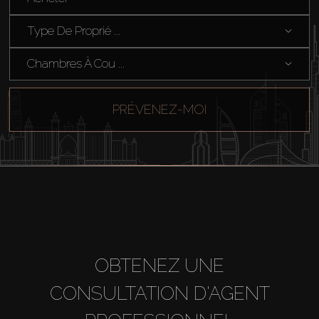
Hors Plan
Type De Proprié ...
Agents
Chambres À Cou ...
About Us
PRÉVENEZ-MOI
OBTENEZ UNE
CONSULTATION D'AGENT