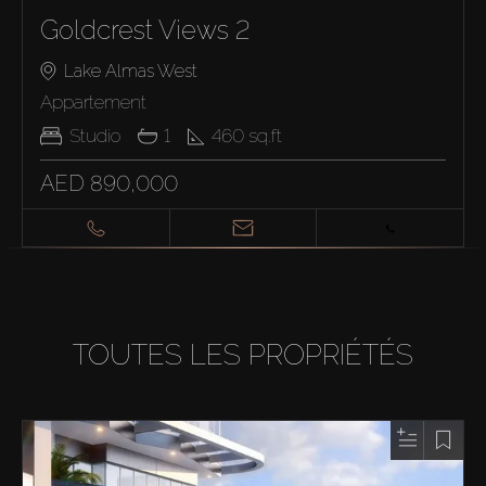
Goldcrest Views 2
Lake Almas West
Appartement
Studio
1
460
sq.ft
AED 890,000
TOUTES LES PROPRIÉTÉS