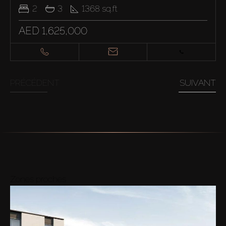
2
3
1368
sq.ft
AED 1,625,000
PRÉCÉDENT
SUIVANT
Zones proches