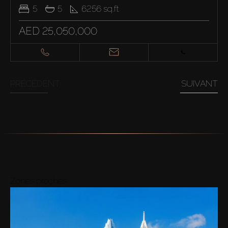
5
5
6256
sq.ft
AED 25,050,000
PRÉCÉDENT
SUIVANT
Zones proches