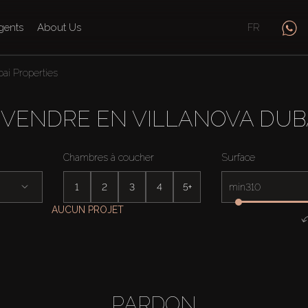
gents
About Us
FR
bai Properties
 VENDRE EN VILLANOVA DUB
Chambres à coucher
Surface
1
2
3
4
5+
min
AUCUN PROJET
PARDON