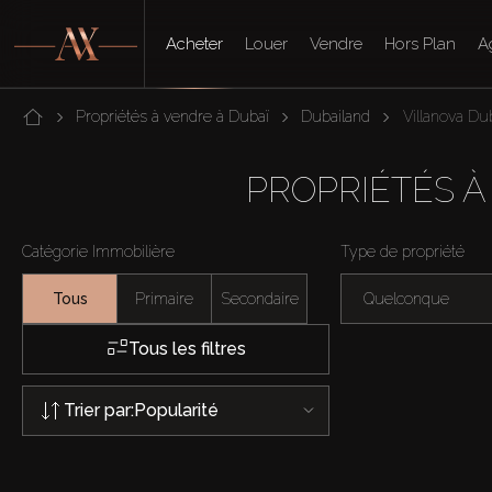
Acheter
Louer
Vendre
Hors Plan
A
Propriétés à vendre à Dubaï
Dubailand
Villanova Du
PROPRIÉTÉS À
Catégorie Immobilière
Type de propriété
Tous
Primaire
Secondaire
Quelconque
Tous les filtres
Trier par:
Popularité