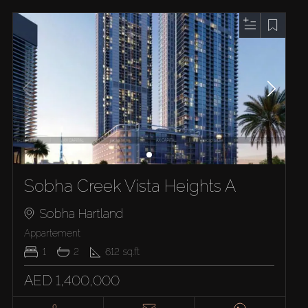
Sobha Creek Vista Heights A
Sobha Hartland
Appartement
1
2
612
sq.ft
AED 1,400,000