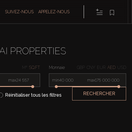
SUIVEZ-NOUS
APPELEZ-NOUS
AI PROPERTIES
M²
SQ.FT
Monnaie
GBP
CNY
EUR
AED
USD
max
min
max
RECHERCHER
Réinitialiser tous les filtres