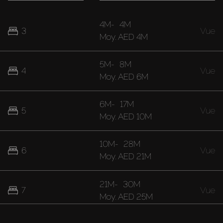
4M
-
4M
3
Vue
Moy.
AED 4M
5M
-
8M
4
Vue
Moy.
AED 6M
6M
-
17M
5
Vue
Moy.
AED 10M
10M
-
28M
6
Vue
Moy.
AED 21M
21M
-
30M
7
Vue
Moy.
AED 25M