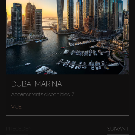
DUBAI MARINA
Acheter
Appartements disponibles: 7
Louer
VUE
Vendre
PRÉCÉDENT
SUIVANT