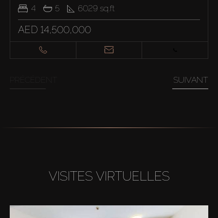
4
5
6029
sq.ft
AED 14,500,000
PRÉCÉDENT
SUIVANT
VISITES VIRTUELLES