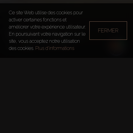
Ce site Web utilise des cookies pour
activer certaines fonctions et
améliorer votre expérience utilisateur.
FERMER
DAMAC HILLS 2
En poursuivant votre navigation sur le
site, vous acceptez notre utilisation
Dubai
Damac Hills 2
des cookies.
Plus d'informations
Faits rapides
Développeur:
Damac Properties
Taper:
Appartements & Villas
Superficie Totale:
42m Sq.ft