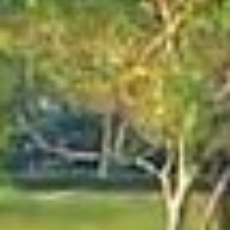
Acheter
Louer
Vendre
Hors Plan
Agents
About Us