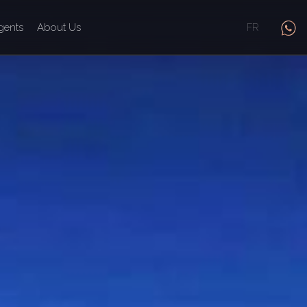
gents
About Us
FR