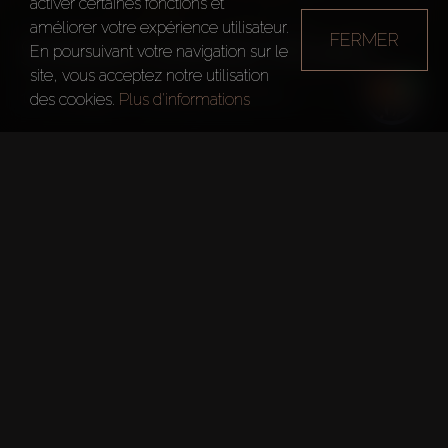
activer certaines fonctions et
améliorer votre expérience utilisateur.
FERMER
SHEIKH ZAYED ROAD
En poursuivant votre navigation sur le
site, vous acceptez notre utilisation
Dubai
Sheikh Zayed Road
des cookies.
Plus d'informations
Faits rapides
Taper:
Résidentiel
En bref
Principales caractéristiques