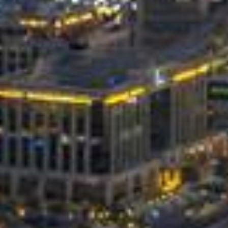
Acheter
Louer
Vendre
Hors Plan
Agents
About Us