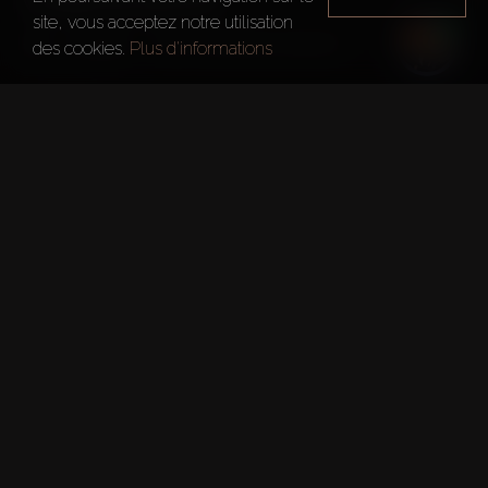
site, vous acceptez notre utilisation
Dubai
330 Riverside Crescent
des cookies.
Plus d'informations
Faits rapides
Projet:
330 Riverside Crescent
Développeur:
Sobha Realty
Date De Transfert:
1 Juin 2027
Numéro De Permis DLD: