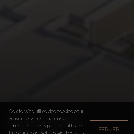
Ce site Web utilise des cookies pour
330 RIVERSIDE
activer certaines fonctions et
améliorer votre expérience utilisateur.
FERMER
CRESCENT
En poursuivant votre navigation sur le