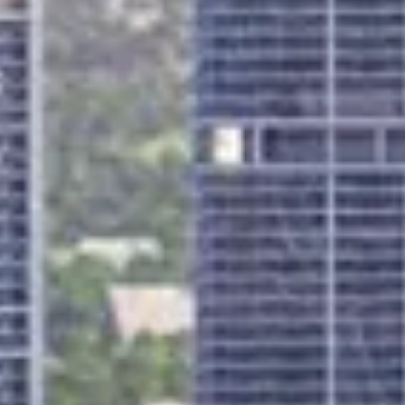
Acheter
Louer
Vendre
Hors Plan
Agents
About Us