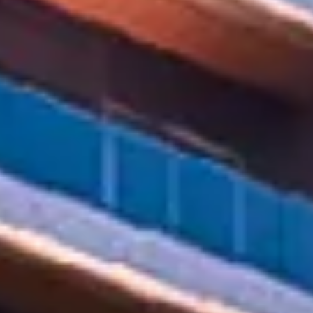
Acheter
Louer
Vendre
Hors Plan
Agents
About Us