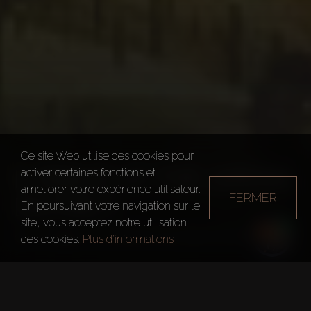
Ce site Web utilise des cookies pour
IL PRIMO AT THE OPERA
activer certaines fonctions et
améliorer votre expérience utilisateur.
FERMER
DISTRICT
En poursuivant votre navigation sur le
site, vous acceptez notre utilisation
Dubai
IL Primo At The Opera District
des cookies.
Plus d'informations