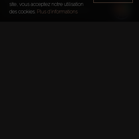
site, vous acceptez notre utilisation
Dubai
Golf Greens Tower 2
des cookies.
Plus d'informations
Faits rapides
Projet:
Golf Greens Tower 2
Développeur:
Damac Properties
Sols:
20
Date De Transfert:
31 Mars 2027
Numéro De Permis DLD: