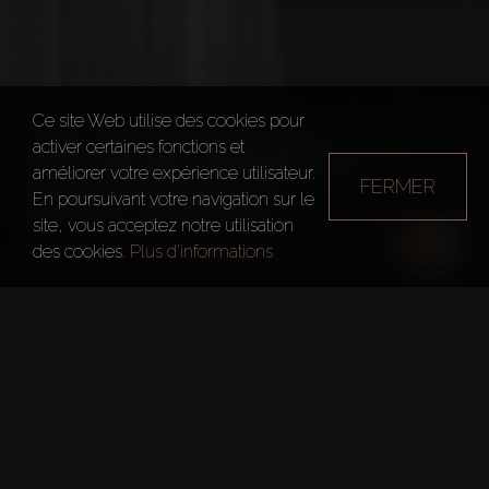
Ce site Web utilise des cookies pour
SAMANA WAVES 2
activer certaines fonctions et
améliorer votre expérience utilisateur.
FERMER
APARTMENTS
En poursuivant votre navigation sur le
site, vous acceptez notre utilisation
Dubai
Samana Waves 2 Apartments
des cookies.
Plus d'informations
Faits rapides
Projet:
Samana Waves 2 Apartments
Développeur:
Samana Developers