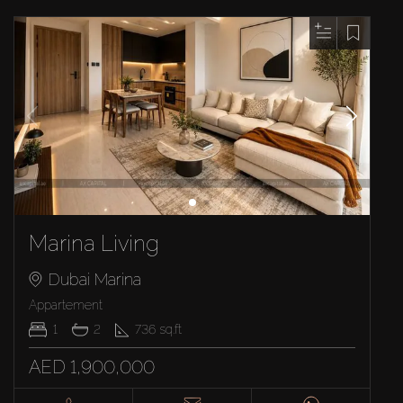
Marina Living
Dubai Marina
Appartement
1
2
736
sq.ft
AED 1,900,000