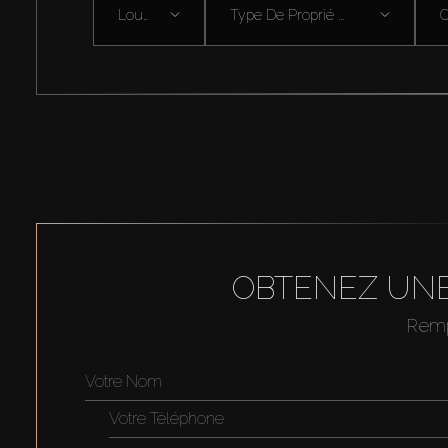
Louer
Type De Proprié ...
OBTENEZ UNE
Rempl