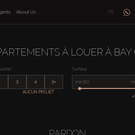
gents
About Us
FR
PARTEMENTS À LOUER À BAY
oucher
Surface
2
3
4
5+
min
m
AUCUN PROJET
PARDON