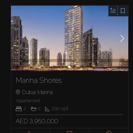
Marina Shores
Dubai Marina
Appartement
2
2
1190
sq.ft
AED 3,950,000