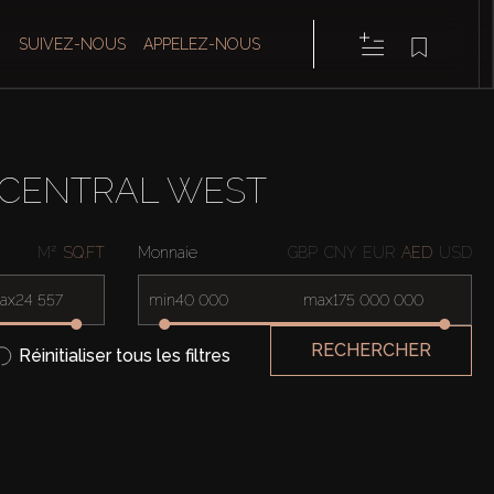
SUIVEZ-NOUS
APPELEZ-NOUS
 CENTRAL WEST
M²
SQ.FT
Monnaie
GBP
CNY
EUR
AED
USD
ax
min
max
RECHERCHER
Réinitialiser tous les filtres