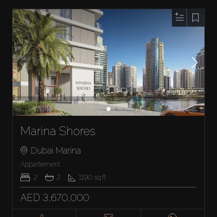
Marina Shores
Dubai Marina
Appartement
2
2
1190
sq.ft
AED 3,670,000