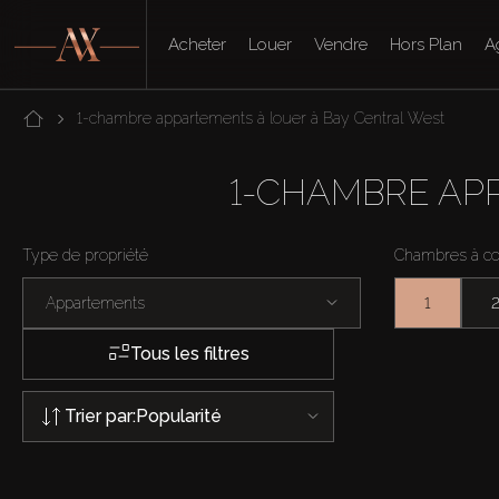
Acheter
Louer
Vendre
Hors Plan
A
1-chambre appartements à louer à Bay Central West
1-CHAMBRE AP
Type de propriété
Chambres à c
Appartements
1
Tous les filtres
Trier par:
Popularité