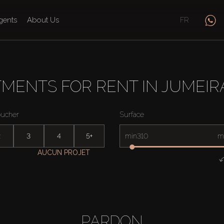
gents
About Us
FR
TEMENTS À LOUER À JUMEI
oucher
Surface
2
3
4
5+
min
m
AUCUN PROJET
PARDON