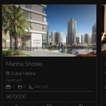
Marina Shores
Dubai Marina
Appartement
2
2
1190
sq.ft
3670000