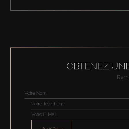
OBTENEZ UNE
Rempl
ENVOYER