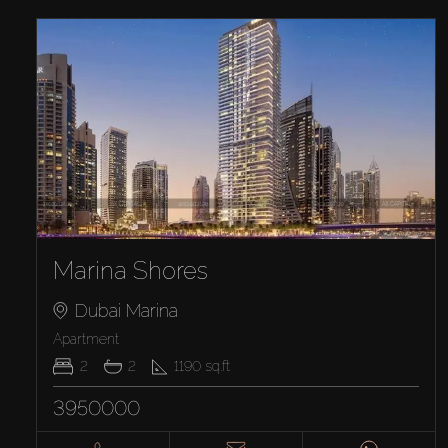
Marina Shores
Dubai Marina
Appartement
2
2
1190
sq.ft
3950000