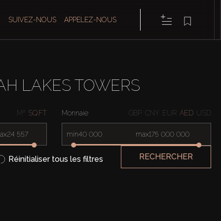
SUIVEZ-NOUS
APPELEZ-NOUS
RAH LAKES TOWERS
M²
SQ.FT
Monnaie
GBP
CNY
EUR
AED
USD
ax
min
max
RECHERCHER
Réinitialiser tous les filtres