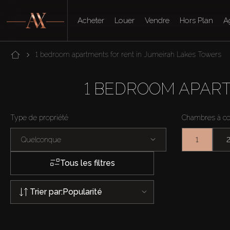
Acheter
Louer
Vendre
Hors Plan
A
1-chambre appartements à louer à Jumeirah Lakes Towers
1-CHAMBRE APPAR
Type de propriété
Chambres à c
Apartments
1
Tous les filtres
Trier par:
Popularité