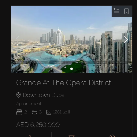
Grande At The Opera District
Downtown Dubai
Appartement
2
3
1201
sq.ft
AED 6,250,000