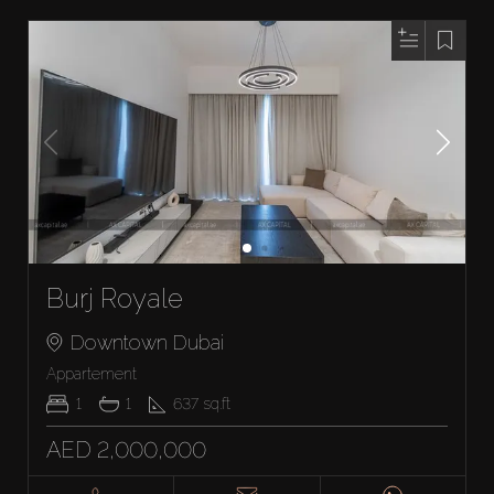
Burj Royale
Downtown Dubai
Appartement
1
1
637
sq.ft
AED 2,000,000