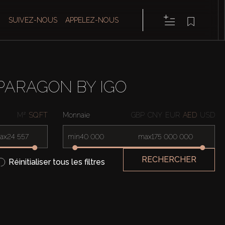
SUIVEZ-NOUS
APPELEZ-NOUS
PARAGON BY IGO
M²
SQ.FT
Monnaie
GBP
CNY
EUR
AED
USD
ax
min
max
RECHERCHER
Réinitialiser tous les filtres