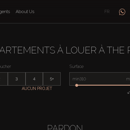
gents
About Us
FR
ARTEMENTS À LOUER À THE 
oucher
Surface
2
3
4
5+
min
m
AUCUN PROJET
PARDON