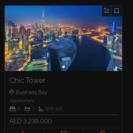
Chic Tower
Business Bay
Appartement
2
3
1678
sq.ft
AED 3,238,000