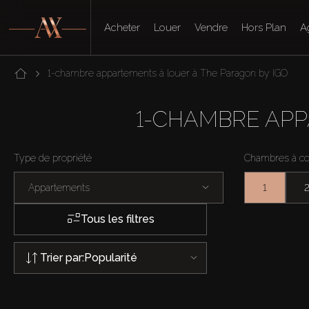
Acheter
Louer
Vendre
Hors Plan
A
1-chambre appartements à louer à The Paragon by IGO
1-CHAMBRE APP
Type de propriété
Chambres à c
Appartements
1
Tous les filtres
Trier par:
Popularité