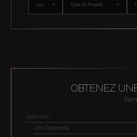
Louer
Type De Proprié ...
OBTENEZ UNE
Rempl