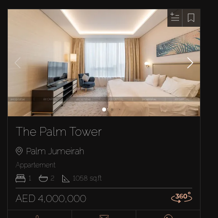
The Palm Tower
Palm Jumeirah
Appartement
1
2
1058
sq.ft
AED 4,000,000