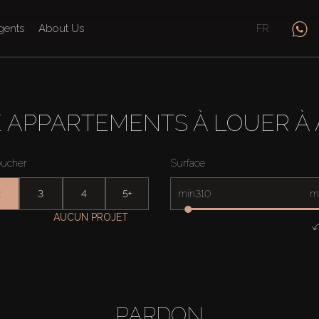
gents
About Us
FR
 APPARTEMENTS À LOUER À 
oucher
Surface
2
3
4
5+
min
m
AUCUN PROJET
PARDON