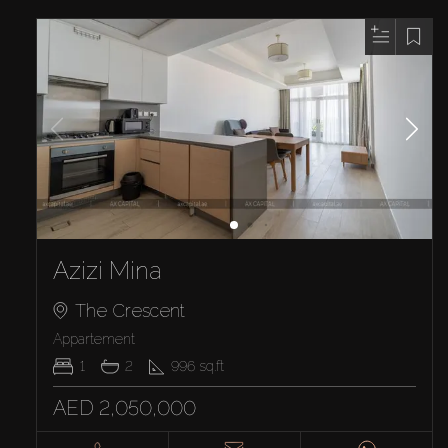
Azizi Mina
The Crescent
Appartement
1
2
996
sq.ft
AED 2,050,000