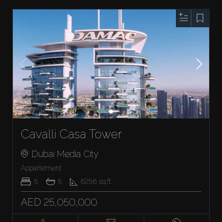
Cavalli Casa Tower
Dubai Media City
Appartement
5
5
6256
sq.ft
AED 25,050,000