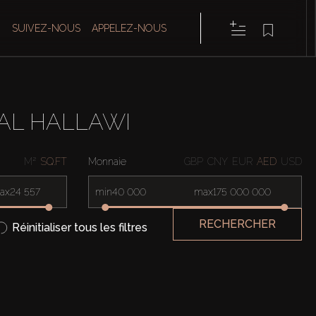
SUIVEZ-NOUS
APPELEZ-NOUS
AL HALLAWI
M²
SQ.FT
Monnaie
GBP
CNY
EUR
AED
USD
ax
min
max
RECHERCHER
Réinitialiser tous les filtres