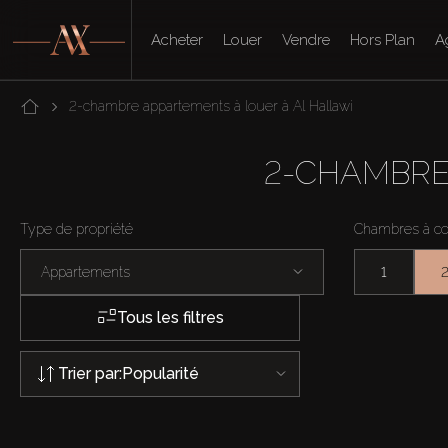
Acheter
Louer
Vendre
Hors Plan
A
2-chambre appartements à louer à Al Hallawi
2-CHAMBRE
Type de propriété
Chambres à c
Appartements
1
Tous les filtres
Trier par:
Popularité