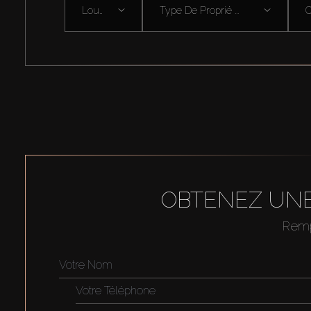
Louer
Type De Proprié ...
OBTENEZ UNE
Rempl