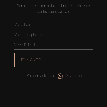
Acheter
Remplissez le formulaire et notre agent vous
contactera sous peu
Louer
Vendre
Hors Plan
ENVOYER
Agents
About Us
Ou contacter via
WhatsApp