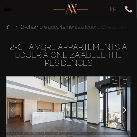
FR
2-chambre appartements à louer à One Za'abeel 
2-CHAMBRE APPARTEMENTS À
LOUER À ONE ZA'ABEEL THE
RESIDENCES