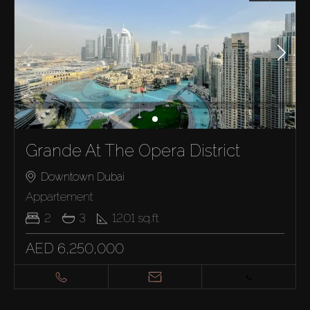
Grande At The Opera District
Downtown Dubai
Appartement
2
3
1201
sq.ft
AED 6,250,000